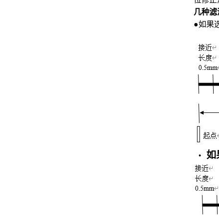
几种滤
●如果
如