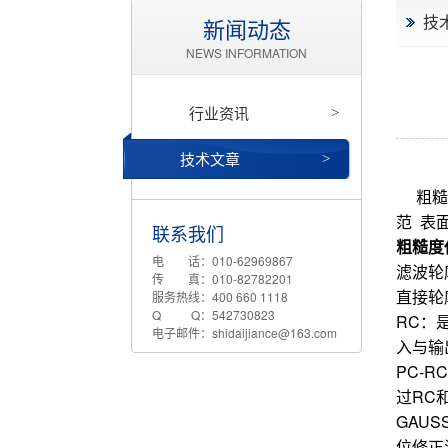
技
新闻动态
NEWS INFORMATION
行业资讯
>
技术文章
>
粗糙
范 表
联系我们
粗糙度
电 话：010-62969867
滤波轮
传 真：010-82782201
直接轮
服务热线：400 660 1118
Q Q：542730823
RC：
电子邮件：shidaijiance@163.com
入与输
PC-
过RC
GAU
位修正